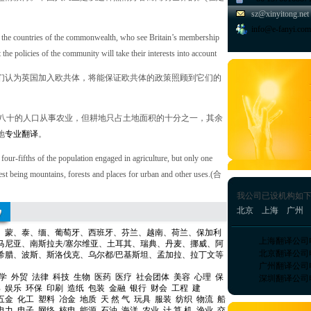
sz@xinyitong.net
info@e-fanyi.com
the countries of the commonwealth, who see Britain’s membership
the policies of the community will take their interests into account
认为英国加入欧共体，将能保证欧共体的政策照顾到它们的
八十的人口从事农业，但耕地只占土地面积的十分之一，其余
地
专业翻译
。
r-fifths of the population engaged in agriculture, but only one
 rest being mountains, forests and places for urban and other uses.(合
我公司已设机构如
北京
上海
广州
、
蒙
、
泰
、
缅
、
葡萄牙
、
西班牙
、
芬兰
、
越南
、
荷兰
、
保加利
上海翻译公司
马尼亚
、
南斯拉夫
/
塞尔维亚
、
土耳其
、
瑞典
、
丹麦
、
挪威
、
阿
北京翻译公司
希腊
、
波斯
、
斯洛伐克
、
乌尔都/巴基斯坦
、
孟加拉
、
拉丁文
等
广州翻译公司
学
外贸
法律
科技
生物
医药
医疗
社会团体
美容
心理
保
深圳翻译公司
具
娱乐
环保
印刷
造纸
包装
金融
银行
财会
工程
建
五金
化工
塑料
冶金
地质
天 然 气
玩具
服装
纺织
物流
船
电力
电子
网络
核电
能源
石油
海洋
农业
计 算 机
渔业
交