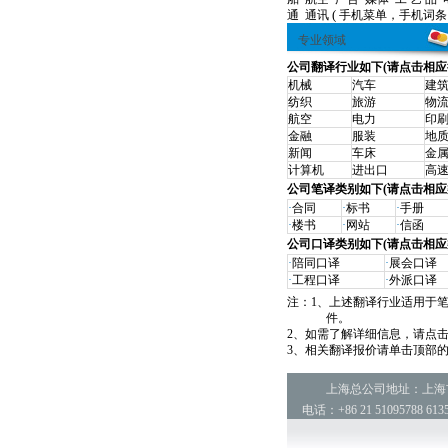
(
通
通讯
手机菜单，
手机词条
专业领域
公司翻译行业如下(请点击相应
机械
汽车
建
纺织
旅游
物
航空
电力
印
金融
服装
地
新闻
车床
金
计算机
进出口
高
公司笔译类别如下(请点击相应
·
合同
·
标书
·
手册
·
楼书
·
网站
·
信函
公司口译类别如下(请点击相应
·
陪同口译
·
展会口译
·
工程口译
·
外派口译
注：1、上述翻译行业适用于
件。
2、如需了解详细信息，请点
3、相关翻译报价请单击顶部
上海总公司地址：上海市陆
电话：+86 21 51095788 6