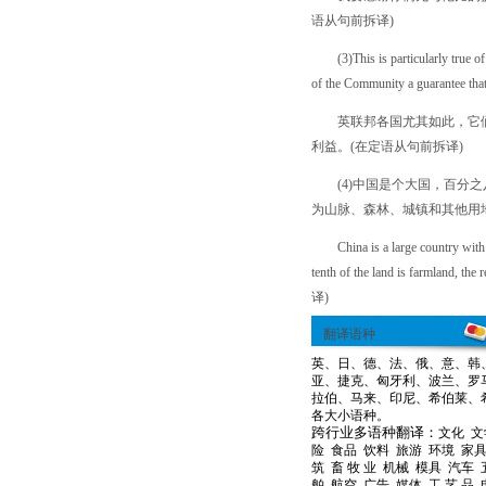
语从句前拆译)
(3)This is particularly true of 
of the Community a guarantee that 
英联邦各国尤其如此，它们
利益。(在定语从句前拆译)
(4)中国是个大国，百分之
为山脉、森林、城镇和其他用
China is a large country with fou
tenth of the land is farmland, the
译)
翻译语种
英
、
日
、
德
、
法
、
俄
、
意
、
韩
亚
、
捷克
、
匈牙利
、
波兰
、
罗
拉伯
、
马来
、
印尼
、
希伯莱
、
各大小语种。
跨行业多语种翻译：
文化
文
险
食品
饮料
旅游
环境
家
筑
畜 牧 业
机械
模具
汽车
舶
航空
广告
媒体
工 艺 品