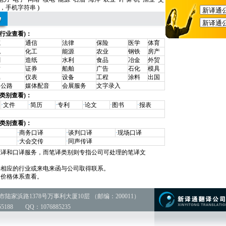
)
，
手机字符串
行业查看)：
筑
通信
法律
保险
医学
体育
流
化工
能源
农业
钢铁
房产
刷
造纸
水利
食品
冶金
外贸
质
证券
船舶
广告
石化
模具
属
仪表
设备
工程
涂料
出国
速公路
媒体配音
会展服务
文字录入
类别查看)：
·
文件
·
简历
·
专利
·
论文
·
图书
·
报表
类别查看)：
·
商务口译
·
谈判口译
·
现场口译
·
大会交传
·
同声传译
笔译和口译服务，而笔译类别则专指公司可处理的笔译文
击相应的行业或来电来函与公司取得联系。
的价格体系查看。
家浜路1378号万事利大厦10层 （邮编：200011）
1355188 QQ：1076885235