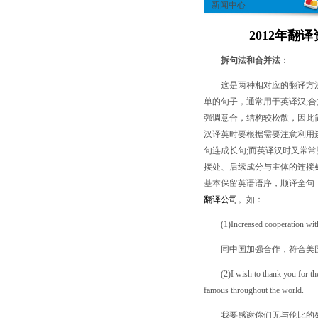
新闻中心
2012年
拆句法和合并法
：
这是两种相对应的翻译方法
单的句子，通常用于英译汉;
强调意合，结构较松散，因此
汉译英时要根据需要注意利用
句连成长句;而英译汉时又常
接处、后续成分与主体的连接
基本保留英语语序，顺译全句
翻译公司
。如：
(1)Increased cooperation with Ch
同中国加强合作，符合美国的
(2)I wish to thank you for the i
famous throughout the world.
我要感谢你们无与伦比的盛