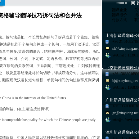
翻译企业
关
翻译资格辅导翻译技巧拆句法和合并法
翻译报价
成
付款方式
联
上海新译通翻译公
。拆句法是把一个长而复杂的句子拆译成若干个较短、较简
+86 21 51095788
合并法是把若干个短句合并成一个长句，一般用于汉译英。汉语
sh@xinyitong.net
简单句较多;英语强调形合，结构较严密，因此长句较多。所以
WeChat：133911
连词、分词、介词、不定式、定语从句、独立结构等把汉语短
常要在原句的关系代词、关系副词、主谓连接处、并列或转折连
北京新译通翻译公
处，以及意群结束处将长句切断，译成汉语分句。这样就可以
+86 1368301699
，顺应现代汉语长短句相替、单复句相间的句法修辞原则
深圳
bj@xinyitong.net
WeChat：136830
ina is in the interests of the United States.
广州新译通翻译公
+86 1339110618
利益。(在主谓连接处拆译)
gz@xinyitong.net
ncomparable hospitality for which the Chinese people are justly
info@e-fanyi.com
深圳新译通翻译公
情款待。中国人民正是以这种热情好客而闻明世界的。(在定
+86 1376016887