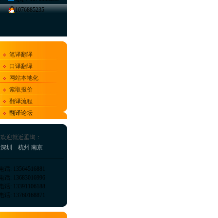
1076885235
笔译翻译
口译翻译
网站本地化
索取报价
翻译流程
翻译论坛
下欢迎就近垂询：
深圳
杭州
南京
电话: 13564516881
电话: 13683016996
电话: 13391106188
电话: 13760168871