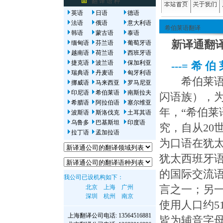
翻 译 语 种
英语
日语
德语
法语
俄语
意大利语
希伯莱语翻译
韩语
蒙古语
泰语
新译通翻译
缅甸语
芬兰语
葡萄牙语
越南语
荷兰语
西班牙语
捷克语
波兰语
保加利亚
---= 希 伯 
瑞典语
丹麦语
匈牙利语
希伯莱语属
挪威语
马来西亚
罗马尼亚
印尼语
希伯莱语
南斯拉夫
闪语族），
希腊语
阿拉伯语
塞尔维亚
年，“希伯莱
波斯语
斯洛伐克
土耳其语
乌鲁多
巴基斯坦
印度语
究，自从20
拉丁语
孟加拉语
为口语在犹
犹太西班牙语
的国际交流语
我公司已设机构如下：
北京
上海
广州
言之一；另一
深圳
杭州
南京
使用人口约5
上海翻译公司
电话: 13564516881
皆为辅音字