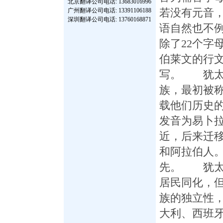
北京翻译公司
电话: 13683016996
广州翻译公司
电话: 13391106188
若没有元音
深圳翻译公司
电话: 13760168871
语自然也不
除了22个字
伯莱文的行
写。 犹太
族，最初被称
载他们历史
发音为易卜
近，后来迁
和阿拉伯人
先。 犹太
居民同化，
族的独立性
大利、西班