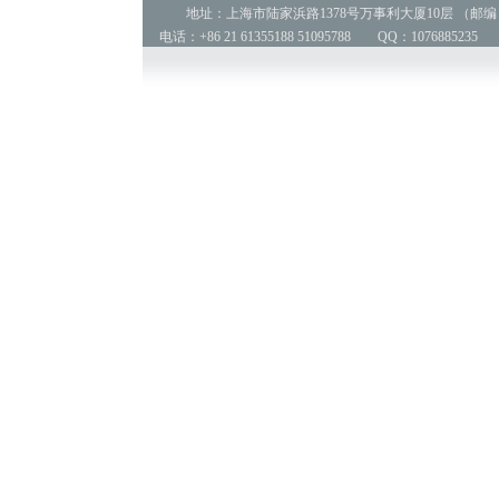
地址：上海市陆家浜路1378号万事利大厦10层 （邮编：2
电话：+86 21 61355188 51095788 QQ：1076885235