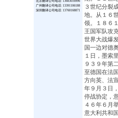
北京翻译公司
电话: 13683016996
广州翻译公司
电话: 13391106188
３世纪分裂
深圳翻译公司
电话: 13760168871
地。从１６
领。１８６
王国军队攻
世界大战爆
国一边对德
１日，墨索
９３９年第
至德国在法国
方向英、法
年９月３日
停战协定，
４６年６月
意大利共和