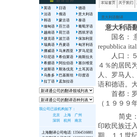
翻 译 语 种
英语
日语
德语
法语
俄语
意大利语
意大利语翻译
韩语
蒙古语
泰语
意大利语
缅甸语
芬兰语
葡萄牙语
越南语
荷兰语
西班牙语
国名： 意大利共和
捷克语
波兰语
保加利亚
瑞典语
丹麦语
匈牙利语
repubblica ital
挪威语
马来西亚
罗马尼亚
人口：５７
印尼语
希伯莱语
南斯拉夫
希腊语
阿拉伯语
塞尔维亚
４％的居民
波斯语
斯洛伐克
土耳其语
人、罗马人
乌鲁多
巴基斯坦
印度语
拉丁语
孟加拉语
语和德语。
首都：罗马 (
（１９９９
我公司已设机构如下：
北京
上海
广州
简史：公
深圳
杭州
南京
印欧民族迁
上海翻译公司
电话: 13564516881
期。１１世