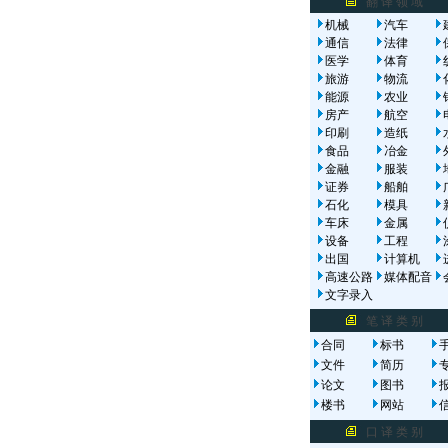
翻 译 领 域
机械
汽车
通信
法律
医学
体育
旅游
物流
能源
农业
房产
航空
印刷
造纸
食品
冶金
金融
服装
证券
船舶
石化
模具
车床
金属
设备
工程
出国
计算机
高速公路
媒体配音
文字录入
笔 译 类 别
合同
标书
文件
简历
论文
图书
楼书
网站
口 译 类 别