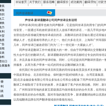
建筑
保险
同声传译翻译
纺织
化工
声传译-新译通翻译公司同声传译业务说明
钢铁
同声传译(同传)通常也称为同声翻译，它是指同传译员利用专门的同声
电力
传室里，一面通过耳机收听源语发言人连续不断的讲话，一面几乎同步地
水利
全部信息内容准确完整地传译成目的语，其翻译后的语言输出通过话筒输
外贸
地质
稀缺人才，也是最难培养的人才之一。他们大多在北京、上海和广州等国
广告
几年，同声传译已被政府部门列为“二十一世纪第一大紧缺人才”。
新闻
同声传译是翻译工作中难度最大的一种，但由于同声翻译比交替翻译更
仪表
性大会中流行的翻译方式。新译通翻译的同声传译员都经过专业的同传培
涂料
员，并且具备丰富的同声传译经验。同时，公司还提供同声翻译所需的一
进出口
持服务，从而为客户带来一站式的同传会议翻译解决方案。
会展服务
依托我们专业的同声传译员和完善的同传设备租赁及技术支持服务，新
中国皮革协会、北京纺织协会、保时捷(中国)经销商大会、台湾宏基集团、
国)北京金融设备有限公司等众多知名公司和企业配备了同声传译员及同传
手册
翻译工作都取得了非常好的效果，并且赢得了客户的长期信赖。同时，新
专利
京、广州和深圳等地的多家五星级酒店均保持着良好的合作关系，在同传
报表
都保持着良好的合作氛围。面对市场的激烈竞争，新译通翻译始终以优质
信函
以高端翻译品牌在同声翻译领域保持着领先地位。