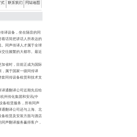
传译设备，坐在隔音的同
对着话筒把讲话人所表达的
送。同声传译人才属于全球
际交往频繁的大都市。最近
加省时，目前正成为国际
训，属于国家一级同传译
整套同传设备租赁和技术支
译通翻译公司近期先后给
杭州传化集团和安讯(中
设备租赁服务，所有同声
译通翻译公司还与上海、北
设备租赁及安装方面与酒店
的同声翻译服务赢得客户，