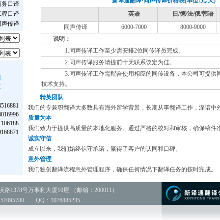
新译通翻译·同声传译价格表(单位:元/天)
商务口译
工程口译
英语
日/德/法/俄/韩语
同声传译
同声传译
6000-7000
8000-9000
说明：
1.同声传译工作至少需安排2位同传译员完成。
2.同声传译服务请提前十天联系议定为佳。
3.同声传译工作需配合使用相应的同传设备，本公司可提供
州
技术支持。
京
精英团队
516881
我们的专兼职翻译大多数具有海外留学背景，长期从事翻译工作，深谙中
016996
质量为本
106188
我们致力于提供高质量的本地化服务。通过严格的校对和审核，确保稿件
168871
诚实守信
成立以来，我们始终信守承诺，赢得了客户的认同和口碑。
意外管理
我们独创翻译流程意外管理程序，确保任何情况下翻译任务的按时完成。
1378号万事利大厦10层 （邮编：200011）
8 51095788 QQ：1076885235