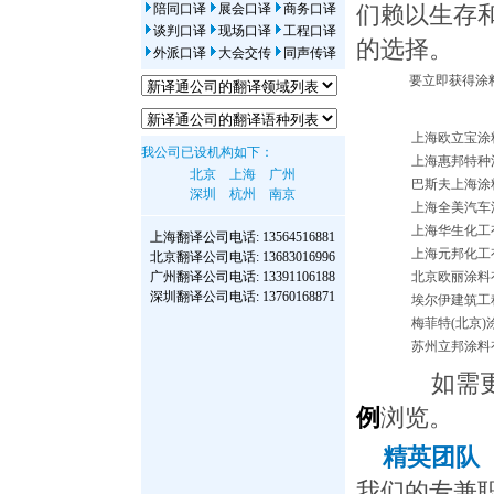
陪同口译
展会口译
商务口译
们赖以生存
谈判口译
现场口译
工程口译
的选择。
外派口译
大会交传
同声传译
要立即获得涂料
上海欧立宝涂
我公司已设机构如下：
上海惠邦特种
北京
上海
广州
巴斯夫上海涂
深圳
杭州
南京
上海全美汽车
上海华生化工
上海翻译公司
电话: 13564516881
上海元邦化工
北京翻译公司
电话: 13683016996
广州翻译公司
电话: 13391106188
北京欧丽涂料
深圳翻译公司
电话: 13760168871
埃尔伊建筑工
梅菲特(北京
苏州立邦涂料
如需更多
例
浏览。
精英团队
我们的专兼