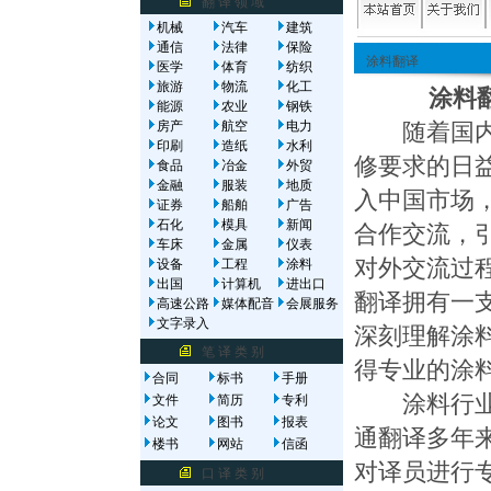
翻 译 领 域
机械
汽车
建筑
通信
法律
保险
涂料翻译
医学
体育
纺织
旅游
物流
化工
涂料翻译
能源
农业
钢铁
房产
航空
电力
随着国内固
印刷
造纸
水利
修要求的日
食品
冶金
外贸
金融
服装
地质
入中国市场
证券
船舶
广告
石化
模具
新闻
合作交流，
车床
金属
仪表
对外交流过
设备
工程
涂料
出国
计算机
进出口
翻译拥有一
高速公路
媒体配音
会展服务
文字录入
深刻理解涂
笔 译 类 别
得专业的涂
合同
标书
手册
涂料行业同
文件
简历
专利
论文
图书
报表
通翻译多年
楼书
网站
信函
对译员进行
口 译 类 别